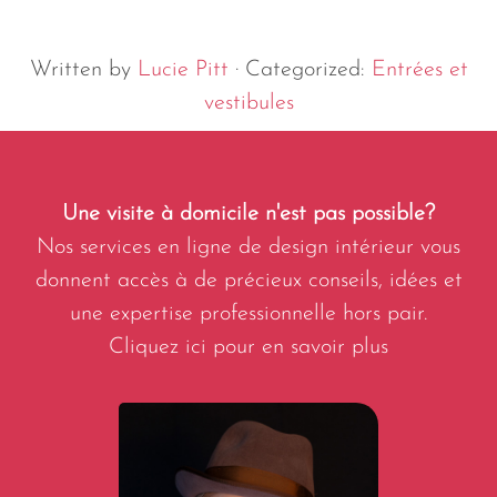
Written by
Lucie Pitt
· Categorized:
Entrées et
vestibules
Une visite à domicile n'est pas possible?
Nos services en ligne de design intérieur vous
donnent accès à de précieux conseils, idées et
une expertise professionnelle hors pair.
Cliquez ici pour en savoir plus