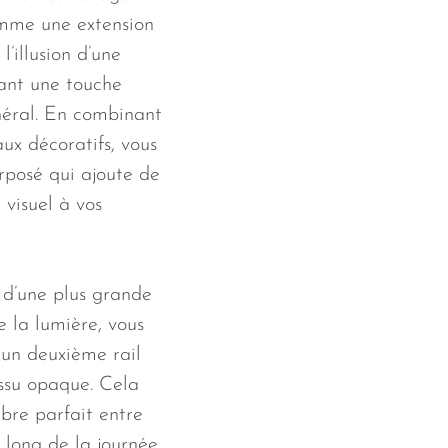
mme une extension
’illusion d’une
tant une touche
néral. En combinant
ux décoratifs, vous
rposé qui ajoute de
 visuel à vos
n d’une plus grande
e la lumière, vous
un deuxième rail
issu opaque. Cela
ibre parfait entre
u long de la journée