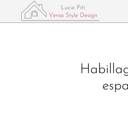
Habillag
espa