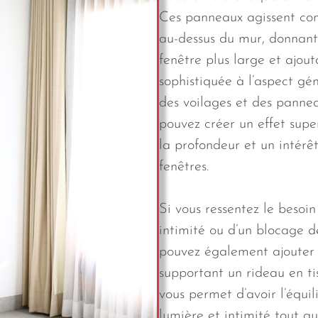
Ces panneaux agissent co
au-dessus du mur, donnant l
fenêtre plus large et ajou
sophistiquée à l’aspect gé
des voilages et des pannea
pouvez créer un effet supe
la profondeur et un intérêt
fenêtres.
Si vous ressentez le besoi
intimité ou d’un blocage d
pouvez également ajouter 
supportant un rideau en t
vous permet d’avoir l’équil
lumière et intimité tout a