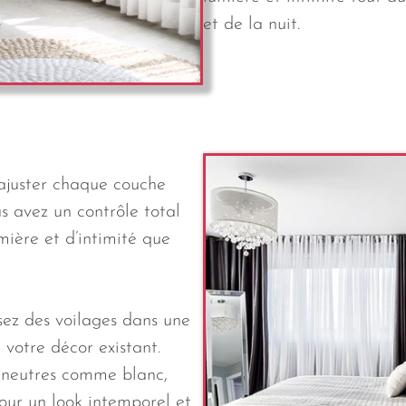
et de la nuit.
’ajuster chaque couche
s avez un contrôle total
mière et d’intimité que
sez des voilages dans une
 votre décor existant.
 neutres comme blanc,
pour un look intemporel et