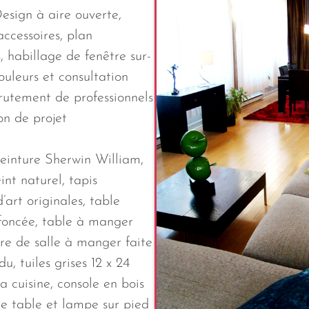
Design à aire ouverte,
accessoires, plan
, habillage de fenêtre sur-
ouleurs et consultation
ecrutement de professionnels
on de projet
Peinture Sherwin William,
nt naturel, tapis
art originales, table
 foncée, table à manger
ère de salle à manger faite
u, tuiles grises 12 x 24
a cuisine, console en bois
de table et lampe sur pied